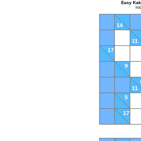
Easy Kak
sup
14
11
17
9
11
5
17