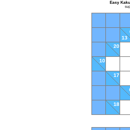
Easy Kaku
sup
13
20
10
17
18