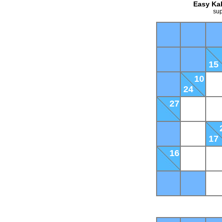
Easy Kak
sup
15
10
24
27
17
16