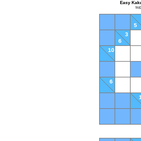
Easy Kaku
sup
5
3
6
10
6