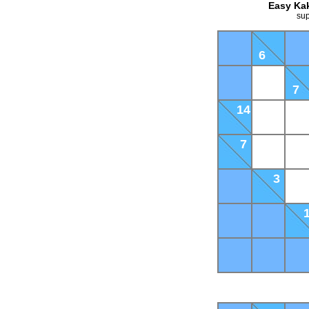
Easy Kak
sup
6
7
14
7
3