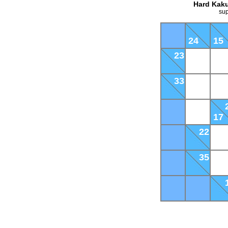
Hard Kaku
sup
24
15
23
33
17
22
35